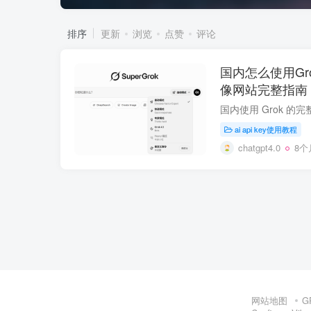
排序
更新
浏览
点赞
评论
国内怎么使用Gr
像网站完整指南
ai api key使用教程
chatgpt4.0
8个
网站地图
G