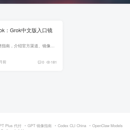
ok：Grok中文版入口镜
国内使用 Grok 的完整指南，介绍官方渠道、镜像入口、使用限制、账号条件与替代方案，帮助你快速找到适合自己的 Grok 中文使用方式。
月前
0
181
PT Plus 代付
GPT 镜像指南
Codex CLI China
OpenClaw Models