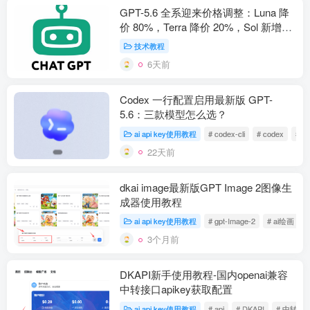
GPT-5.6 全系迎来价格调整：Luna 降
价 80%，Terra 降价 20%，Sol 新增
Fast 模式
技术教程
6天前
Codex 一行配置启用最新版 GPT-
5.6：三款模型怎么选？
ai api key使用教程
# codex-cli
# codex
# ap
22天前
dkai image最新版GPT Image 2图像生
成器使用教程
ai api key使用教程
# gpt-Image-2
# ai绘画
3个月前
DKAPI新手使用教程-国内openai兼容
中转接口apikey获取配置
ai api key使用教程
# api
# DKAPI
# 中转