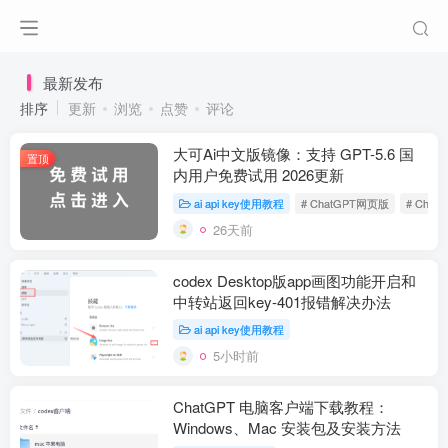
最新发布
排序
更新
浏览
点赞
评论
大可Ai中文版镜像：支持 GPT-5.6 国
置顶
内用户免费试用 2026更新
ai api key使用教程
# ChatGPT网页版
# Cha
26天前
codex Desktop版app画图功能开启和
中转站返回key-401报错解决办法
ai api key使用教程
5小时前
ChatGPT 电脑客户端下载教程：
Windows、Mac 安装包及安装方法