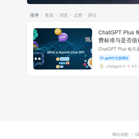
排序
更新
浏览
点赞
评论
ChatGPT Plu
费标准与是否值
gpt5中文版网站
chatgpt4.0
4个
网站地图
G