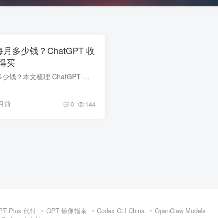
s 每月多少钱？ChatGPT 收
得买
ChatGPT Plus 每月多少钱？本文梳理 ChatGPT 收费标准、Plus 会员权益、适用人群与购买建议，帮助你判断是否值得订阅。
月前
0
144
PT Plus 代付
GPT 镜像指南
Codex CLI China
OpenClaw Models