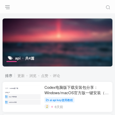
api
共4篇
排序
更新
浏览
点赞
评论
Codex电脑版下载安装包分享：
Windows/macOS官方版一键安装（附
网盘下载）
ai api key使用教程
6天前