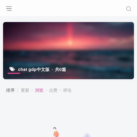
chat gdp中文版
共0篇
排序
更新
浏览
点赞
评论