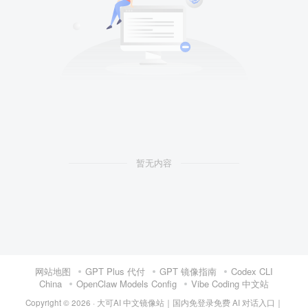
暂无内容
网站地图
GPT Plus 代付
GPT 镜像指南
Codex CLI
China
OpenClaw Models Config
Vibe Coding 中文站
Copyright © 2026 ·
大可AI 中文镜像站｜国内免登录免费 AI 对话入口｜