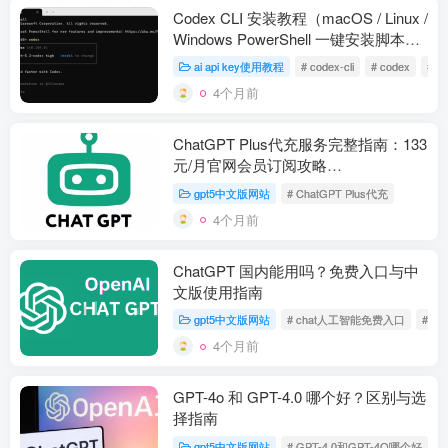
Codex CLI 安装教程（macOS / Linux /
Windows PowerShell 一键安装脚本）
【2026 最新】
ai api key使用教程
# codex-cli
# codex
# k
4个月前
ChatGPT Plus代充服务完整指南：133
元/月官网会员订阅攻略
（2026/01/14）
gpt5中文版网站
# ChatGPT Plus代充
4个月前
ChatGPT 国内能用吗？免费入口与中
文版使用指南
gpt5中文版网站
# chat人工智能免费入口
# C
4个月前
GPT-4o 和 GPT-4.0 哪个好？区别与选
择指南
gpt5中文版网站
# GPT-4.0和GPT-4O哪个好
#