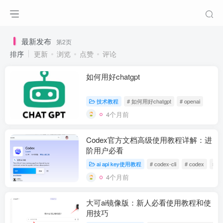
最新发布
第2页
排序
更新
浏览
点赞
评论
如何用好chatgpt
技术教程
# 如何用好chatgpt
# openai
4个月前
Codex官方文档高级使用教程详解：进
阶用户必看
ai api key使用教程
# codex-cli
# codex
# c
4个月前
大可ai镜像版：新人必看使用教程和使
用技巧