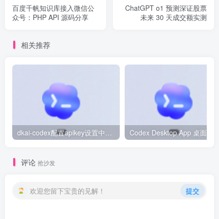
if
(
displayOn
)
百度千帆知识库接入微信公
ChatGPT o1 预测深证股票
{
众号：PHP API 源码分享
未来 30 天成交额实测
        P2 = segCode
[
num % 
10
]
; 
 // 显示个位数
}
else
相关推荐
{
        P2 = 
0xFF
; 
 // 不显示
}
}
// 点阵显示逻辑
void
dotMatrixDisplay
()
{
    uchar pattern
[]
 = 
{
0x91
, 
0x7E
, 
0x91
}
; 
 // 横向
    uchar i;
dkai-codex配置apikey设置中转站教程
if
(
dotMatrixOn
)
{
评论
if
(
dotMatrixState
)
 // 点阵移动
抢沙发
{
for
(
i = 
0
; i 
<
3
; i++
)
{
欢迎您留下宝贵的见解！
提交
                P0 = pattern
[
i
]
; 
 // 点阵显示
delay
(
500
)
;
}