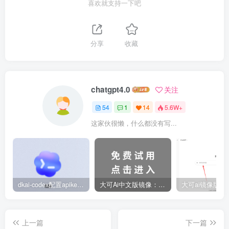
喜欢就支持一下吧
{
    uchar i;
if
(
ledState
)
{
 // 从LED9到LED2亮，再从LED2灭到LED9
分享
收藏
for
(
i = 
0
; i 
<
8
; i++
)
{
            P1 = ~
(
0x80
>>
 i
)
; 
 // 从 LED9 到 LED
delay
(
750
)
; 
 // 0.75秒延时
}
chatgpt4.0
关注
for
(
i = 
0
; i 
<
8
; i++
)
{
54
1
14
5.6W+
            P1 = ~
(
0x01
<<
 i
)
; 
 // 从 LED2到LED9灭
delay
(
750
)
;
这家伙很懒，什么都没有写...
}
}
else
{
        P1 = 
0xFF
; 
 // 全灭
}
dkai-codex配置apikey设置中转站教程
大可Ai中文版镜像：支持 GPT-5.6 国内用户免费试用 2026更新
}
// 数码管显示逻辑
void
displayNumber
(
uchar num
)
上一篇
下一篇
{