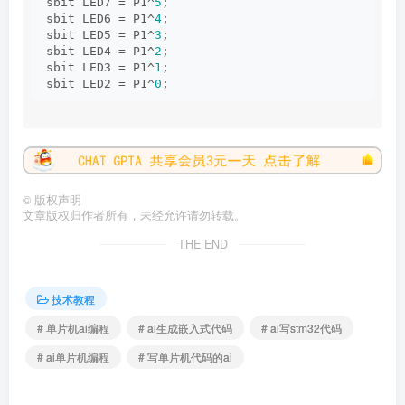
sbit LED7 = P1^
5
;
sbit LED6 = P1^
4
;
sbit LED5 = P1^
3
;
sbit LED4 = P1^
2
;
sbit LED3 = P1^
1
;
sbit LED2 = P1^
0
;
// 定义数码管显示控制
uchar segCode
[]
 = 
{
0xC0
, 
0xF9
, 
0xA4
, 
0xB0
, 
0x99
, 
uchar ledState = 
0
;
 // 小灯控制状态
uchar displayOn = 
0
;
 // 数码管控制状态
uchar number = 
0
;
 // 显示的数字
uchar dotMatrixOn = 
0
;
 // 点阵开关
©
版权声明
uchar dotMatrixState = 
0
;
 // 点阵移动状态
文章版权归作者所有，未经允许请勿转载。
THE END
// 延时函数
void
delay
(
uint x
)
{
    uchar i, j;
技术教程
for
(
i = x; i 
>
0
; i--
)
# 单片机ai编程
# ai生成嵌入式代码
# ai写stm32代码
for
(
j = 
112
; j 
>
0
; j--
)
;
}
# ai单片机编程
# 写单片机代码的ai
// 小灯流水灯逻辑
void
ledFlow
()