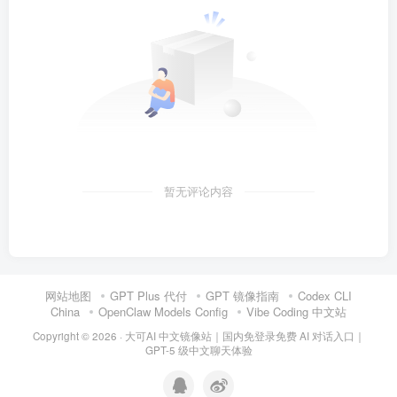
}
else
 // 静止显示
{
            P0 = pattern
[
0
]
;
delay
(
500
)
;
}
}
else
{
        P0 = 
0x00
; 
 // 点阵灭
}
}
暂无评论内容
// 主函数
void
main
()
{
    uchar count = 
0
; 
 // 点阵移动计数
while
(
1
)
网站地图
GPT Plus 代付
GPT 镜像指南
Codex CLI
{
China
OpenClaw Models Config
Vibe Coding 中文站
 // 按键1控制小灯亮灭
if
(
!key1
)
Copyright © 2026 ·
大可AI 中文镜像站｜国内免登录免费 AI 对话入口｜
{
GPT-5 级中文聊天体验
delay
(
10
)
; 
 // 防抖
if
(
!key1
)
{