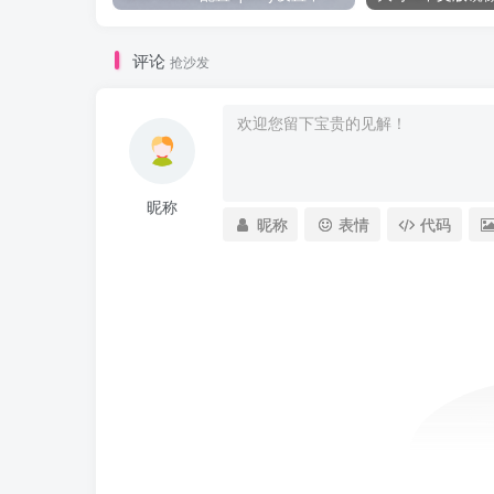
评论
抢沙发
昵称
昵称
表情
代码