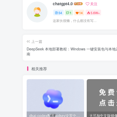
chatgpt4.0
关注
54
1
14
5.6W+
这家伙很懒，什么都没有写...
上一篇
DeepSeek 本地部署教程：Windows 一键安装包与本
南
相关推荐
dkai-codex配置apikey设置中转站教程